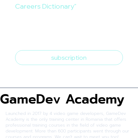
Careers Dictionary"
E-mail
*
I want to subscribe to the 
newsletter
*
subscription
GameDev Academy
Launched in 2017 by 4 video game developers, GameDev
Academy is the only training center in Romania that offers
professional training courses in the field of video game
development. More than 600 participants went through our
courses and programs. We can't wait to meet you too!