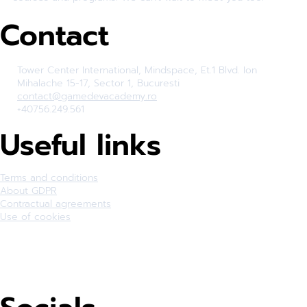
Contact
Tower Center International, Mindspace, Et.1 Blvd. Ion
Mihalache 15-17, Sector 1, Bucuresti
contact@gamedevacademy.ro
+40756.249.561
Useful links
Terms and conditions
About GDPR
Contractual agreements
Use of cookies