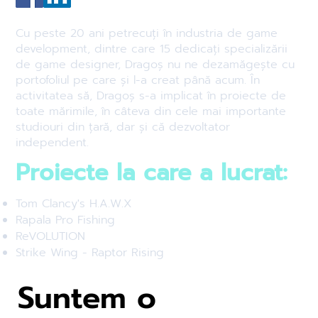
Cu peste 20 ani petrecuți în industria de game
development, dintre care 15 dedicați specializării
de game designer, Dragoș nu ne dezamăgește cu
portofoliul pe care și l-a creat până acum. În
activitatea să, Dragoș s-a implicat în proiecte de
toate mărimile, în câteva din cele mai importante
studiouri din țară, dar și că dezvoltator
independent.
Proiecte la care a lucrat:
Tom Clancy's H.A.W.X
Rapala Pro Fishing
ReVOLUTION
Strike Wing - Raptor Rising
Suntem o