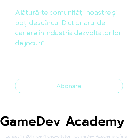
Alătură-te comunității noastre și 
poți descărca "Dicționarul de 
cariere în industria dezvoltatorilor 
de jocuri"
Email
*
Vreau să mă abonez la newsletter
*
Abonare
GameDev Academy
Lansat în 2017 de 4 dezvoltatori, GameDev Academy oferă