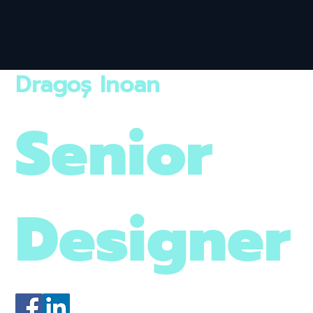
Dragoș Inoan
Senior
Designer