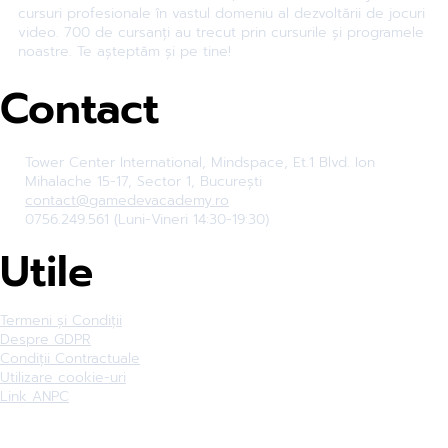
cursuri profesionale în vastul domeniu al dezvoltării de jocuri
video. 700 de cursanți au trecut prin cursurile și programele
noastre. Te așteptăm și pe tine!
Contact
Tower Center International, Mindspace, Et.1 Blvd. Ion
Mihalache 15-17, Sector 1, București
contact@gamedevacademy.ro
0756.249.561 (Luni-Vineri 14:30-19:30)
Utile
Termeni și Condiții
Despre GDPR
Condiții Contractuale
Utilizare cookie-uri
Link ANPC