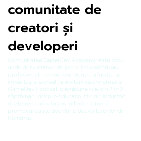
comunitate de
creatori și
developeri
Comunitatea GameDev Academy este locul
unde dezvoltatorii de jocuri, începători sau
profesioniști, se reunesc pentru a învăța, a
împărtăși și a crea! Te invităm să urmărești și
GameDev Podcast, o emisiune live, din 2 în 2
săptămâni, despre educație, știri din industrie,
dezbateri cu invitați pe diferite teme și
promovarea studiourilor și dezvoltatorilor din
România.