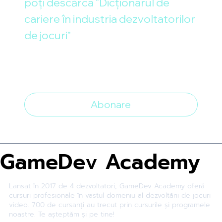
poți descărca "Dicționarul de 
cariere în industria dezvoltatorilor 
de jocuri"
Email
*
Vreau să mă abonez la newsletter
*
Abonare
GameDev Academy
Lansat în 2017 de 4 dezvoltatori, GameDev Academy oferă
cursuri profesionale în vastul domeniu al dezvoltării de jocuri
video. 700 de cursanți au trecut prin cursurile și programele
noastre. Te așteptăm și pe tine!