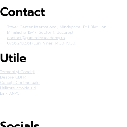
Contact
Tower Center International, Mindspace, Et.1 Blvd. Ion
Mihalache 15-17, Sector 1, București
contact@gamedevacademy.ro
0756.249.561 (Luni-Vineri 14:30-19:30)
Utile
Termeni și Condiții
Despre GDPR
Condiții Contractuale
Utilizare cookie-uri
Link ANPC
Socials