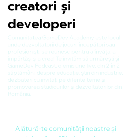
creatori și
developeri
Comunitatea GameDev Academy este locul
unde dezvoltatorii de jocuri, începători sau
profesioniști, se reunesc pentru a învăța, a
împărtăși și a crea! Te invităm să urmărești și
GameDev Podcast, o emisiune live, din 2 în 2
săptămâni, despre educație, știri din industrie,
dezbateri cu invitați pe diferite teme și
promovarea studiourilor și dezvoltatorilor din
România.
Alătură-te comunității noastre și 