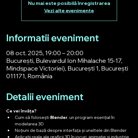
Nu mai este posibilă înregistrarea
Vezi alte evenimente
Informatii eveniment
08 oct. 2025, 19:00 – 20:00
București, Bulevardul Ion Mihalache 15-17,
Mindspace Victoriei), București 1, București
011171, România
Detalii eveniment
Ce vei învăța?
Cum să folosești 
Blender
, un program esențial în 
modelarea 3D
Noțiuni de bază despre interfața și uneltele din Blender
Aplicații reale ale graficii 3D în jocuri, animație și industrie