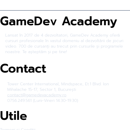
GameDev Academy
Lansat în 2017 de 4 dezvoltatori, GameDev Academy oferă
cursuri profesionale în vastul domeniu al dezvoltării de jocuri
video. 700 de cursanți au trecut prin cursurile și programele
noastre. Te așteptăm și pe tine!
Contact
Tower Center International, Mindspace, Et.1 Blvd. Ion
Mihalache 15-17, Sector 1, București
contact@gamedevacademy.ro
0756.249.561 (Luni-Vineri 14:30-19:30)
Utile
Termeni și Condiții