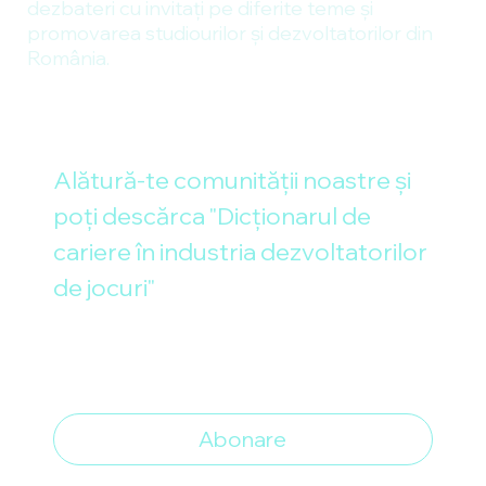
dezbateri cu invitați pe diferite teme și
promovarea studiourilor și dezvoltatorilor din
România.
Alătură-te comunității noastre și 
poți descărca "Dicționarul de 
cariere în industria dezvoltatorilor 
de jocuri"
Email
*
Vreau să mă abonez la newsletter
*
Abonare