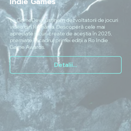
Indie Games
La GameDev susținem dezvoltatorii de jocuri
video din România. Descoperă cele mai
apreciate jocuri create de aceștia în 2025,
premiate în cadrul primei ediții a Ro Indie
Game Awards.
Detalii...