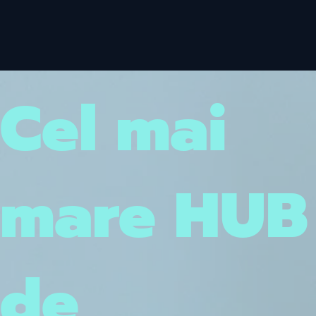
Cel mai
mare HUB
de