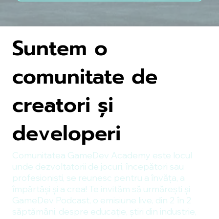
Suntem o
comunitate de
creatori și
developeri
Comunitatea GameDev Academy este locul
unde dezvoltatorii de jocuri, începători sau
profesioniști, se reunesc pentru a învăța, a
împărtăși și a crea! Te invităm să urmărești și
GameDev Podcast, o emisiune live, din 2 în 2
săptămâni, despre educație, știri din industrie,